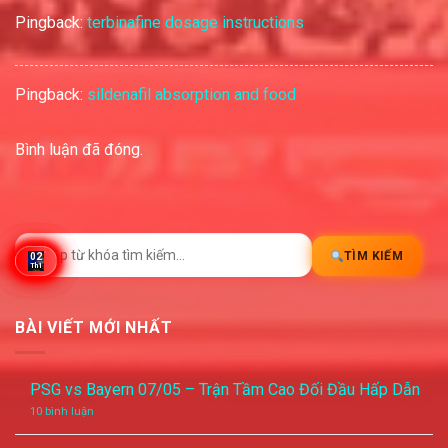
Pingback:
terbinafine dosage instructions
Pingback:
sildenafil absorption and food
Bình luận đã đóng.
TÌM KIẾM
26
26
16
11
02
02
Th4
Th4
Th4
Th1
Th1
Th1
BÀI VIẾT MỚI NHẤT
PSG vs Bayern 07/05 – Trận Tầm Cao Đối Đầu Hấp Dẫn
ở
10 bình luận
PSG
vs