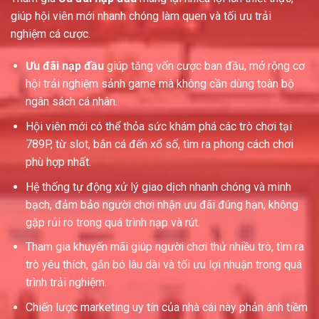
giúp hội viên mới nhanh chóng làm quen và tối ưu trải
nghiệm cá cược.
Ưu đãi nạp đầu
giúp tăng vốn cược ban đầu, mở rộng cơ
hội trải nghiệm sảnh game mà không cần dùng toàn bộ
ngân sách cá nhân.
Hội viên mới có thể thỏa sức khám phá các trò chơi tại
789P, từ slot, bắn cá đến xổ số, tìm ra phong cách chơi
phù hợp nhất.
Hệ thống tự động xử lý giao dịch nhanh chóng và minh
bạch, đảm bảo người chơi nhận ưu đãi đúng hạn, không
gặp rủi ro trong quá trình nạp và rút.
Tham gia khuyến mãi giúp người chơi thử nhiều trò, tìm ra
trò yêu thích, gắn bó lâu dài và tối ưu lợi nhuận trong quá
trình trải nghiệm.
Chiến lược marketing uy tín của nhà cái này phản ánh tiềm