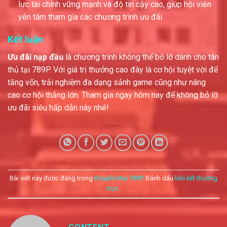
lực tài chính vững mạnh và độ tin cậy cao, giúp hội viên
yên tâm tham gia các chương trình ưu đãi.
Kết luận
Ưu đãi nạp đầu
là chương trình không thể bỏ lỡ dành cho tân
thủ tại 789P. Với giá trị thưởng cao đây là cơ hội tuyệt vời để
tăng vốn, trải nghiệm đa dạng sảnh game cũng như nâng
cao cơ hội thắng lớn. Tham gia ngay hôm nay để không bỏ lỡ
ưu đãi siêu hấp dẫn này nhé!
Bài viết này được đăng trong
Khuyến Mại 789P
. Đánh dấu
liên kết thường
trực
.