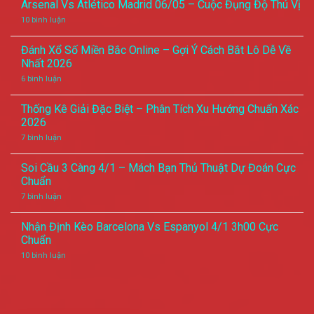
Bayern
Arsenal Vs Atlético Madrid 06/05 – Cuộc Đụng Độ Thú Vị
07/05
–
ở
10 bình luận
Trận
Arsenal
Tầm
Vs
Cao
Atlético
Đánh Xổ Số Miền Bắc Online – Gợi Ý Cách Bắt Lô Dễ Về
Đối
Madrid
Nhất 2026
Đầu
06/05
Hấp
–
ở
6 bình luận
Dẫn
Cuộc
Đánh
Đụng
Xổ
Độ
Số
Thống Kê Giải Đặc Biệt – Phân Tích Xu Hướng Chuẩn Xác
Thú
Miền
Vị
2026
Bắc
Online
ở
7 bình luận
–
Thống
Gợi
Kê
Ý
Giải
Soi Cầu 3 Càng 4/1 – Mách Bạn Thủ Thuật Dự Đoán Cực
Cách
Đặc
Bắt
Chuẩn
Biệt
Lô
–
ở
7 bình luận
Dễ
Phân
Soi
Về
Tích
Cầu
Nhất
Xu
3
2026
Nhận Định Kèo Barcelona Vs Espanyol 4/1 3h00 Cực
Hướng
Càng
Chuẩn
Chuẩn
4/1
Xác
–
ở
10 bình luận
2026
Mách
Nhận
Bạn
Định
Thủ
Kèo
Thuật
Barcelona
Dự
Vs
Đoán
Espanyol