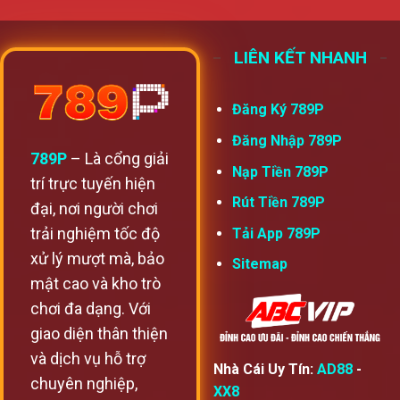
Cực
4/1
Chuẩn
3h00
Cực
Chuẩn
LIÊN KẾT NHANH
Đăng Ký 789P
Đăng Nhập 789P
789P
– Là cổng giải
Nạp Tiền 789P
trí trực tuyến hiện
Rút Tiền 789P
đại, nơi người chơi
trải nghiệm tốc độ
Tải App 789P
xử lý mượt mà, bảo
Sitemap
mật cao và kho trò
chơi đa dạng. Với
giao diện thân thiện
và dịch vụ hỗ trợ
Nhà Cái Uy Tín:
AD88
-
chuyên nghiệp,
XX8