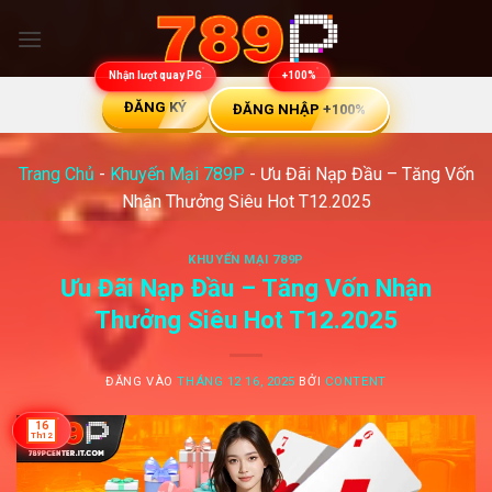
Bỏ
qua
nội
Nhận lượt quay PG
+100%
dung
ĐĂNG KÝ
ĐĂNG NHẬP +100%
Trang Chủ
-
Khuyến Mại 789P
-
Ưu Đãi Nạp Đầu – Tăng Vốn
Nhận Thưởng Siêu Hot T12.2025
KHUYẾN MẠI 789P
Ưu Đãi Nạp Đầu – Tăng Vốn Nhận
Thưởng Siêu Hot T12.2025
ĐĂNG VÀO
THÁNG 12 16, 2025
BỞI
CONTENT
16
Th12