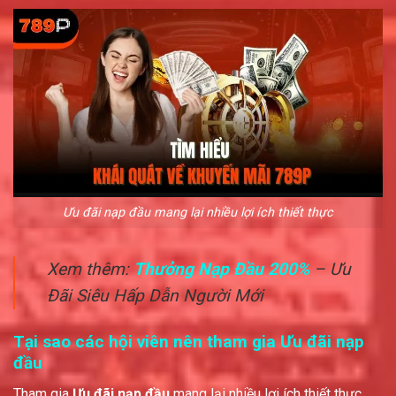
Ưu đãi nạp đầu mang lại nhiều lợi ích thiết thực
Xem thêm:
Thưởng Nạp Đầu 200%
– Ưu
Đãi Siêu Hấp Dẫn Người Mới
Tại sao các hội viên nên tham gia Ưu đãi nạp
đầu
Tham gia
Ưu đãi nạp đầu
mang lại nhiều lợi ích thiết thực,