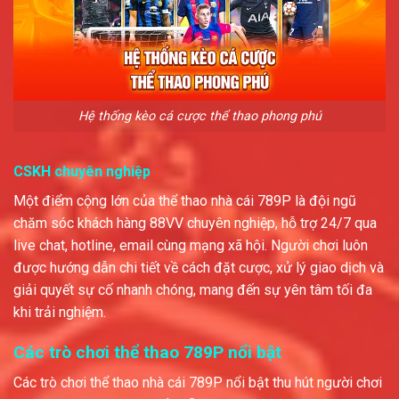
Hệ thống kèo cá cược thể thao phong phú
CSKH chuyên nghiệp
Một điểm cộng lớn của thể thao nhà cái 789P là đội ngũ
chăm sóc khách hàng 88VV chuyên nghiệp, hỗ trợ 24/7 qua
live chat, hotline, email cùng mạng xã hội. Người chơi luôn
được hướng dẫn chi tiết về cách đặt cược, xử lý giao dịch và
giải quyết sự cố nhanh chóng, mang đến sự yên tâm tối đa
khi trải nghiệm.
Các trò chơi thể thao 789P nổi bật
Các trò chơi thể thao nhà cái 789P nổi bật thu hút người chơi