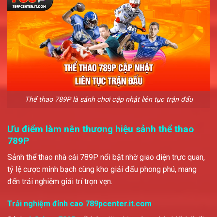
Thể thao 789P là sảnh chơi cập nhật liên tục trận đấu
Ưu điểm làm nên thương hiệu sảnh thể thao
789P
Sảnh thể thao nhà cái 789P nổi bật nhờ giao diện trực quan,
tỷ lệ cược minh bạch cùng kho giải đấu phong phú, mang
đến trải nghiệm giải trí trọn vẹn.
Trải nghiệm đỉnh cao
789pcenter.it.com