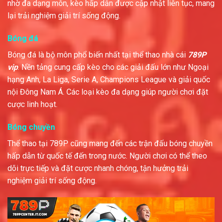
nhờ đa dạng môn, kèo hấp dẫn được cập nhật liên tục, mang
lại trải nghiệm giải trí sống động.
Bóng đá
Bóng đá là bộ môn phổ biến nhất tại thể thao nhà cái
789P
vip
. Nền tảng cung cấp kèo cho các giải đấu lớn như Ngoại
hạng Anh, La Liga, Serie A, Champions League và giải quốc
nội Đông Nam Á. Các loại kèo đa dạng giúp người chơi đặt
cược linh hoạt.
Bóng chuyền
Thể thao tại 789P cũng mang đến các trận đấu bóng chuyền
hấp dẫn từ quốc tế đến trong nước. Người chơi có thể theo
dõi trực tiếp và đặt cược nhanh chóng, tận hưởng trải
nghiệm giải trí sống động.