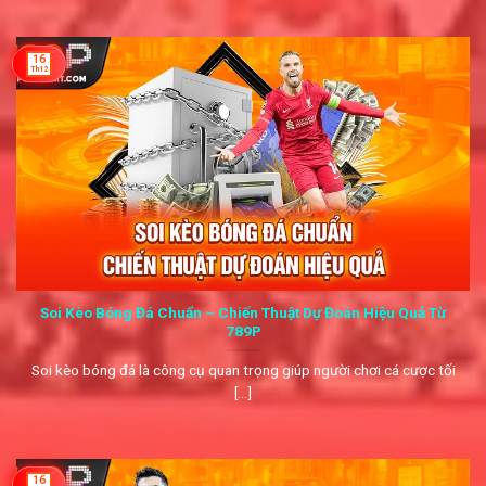
16
Th12
Soi Kèo Bóng Đá Chuẩn – Chiến Thuật Dự Đoán Hiệu Quả Từ
789P
Soi kèo bóng đá là công cụ quan trọng giúp người chơi cá cược tối
[...]
16