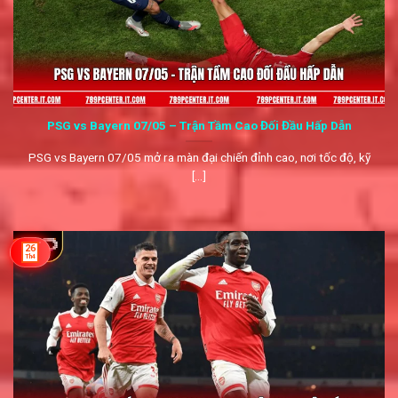
PSG vs Bayern 07/05 – Trận Tầm Cao Đối Đầu Hấp Dẫn
PSG vs Bayern 07/05 mở ra màn đại chiến đỉnh cao, nơi tốc độ, kỹ
[...]
26
Th4