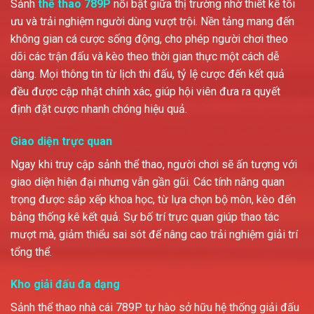
Sảnh
thể thao 789P
nổi bật giữa thị trường nhờ thiết kế tối
ưu và trải nghiệm người dùng vượt trội. Nền tảng mang đến
không gian cá cược sống động, cho phép người chơi theo
dõi các trận đấu và kèo theo thời gian thực một cách dễ
dàng. Mọi thông tin từ lịch thi đấu, tỷ lệ cược đến kết quả
đều được cập nhật chính xác, giúp hội viên đưa ra quyết
định đặt cược nhanh chóng hiệu quả.
Giao diện trực quan
Ngay khi truy cập sảnh thể thao, người chơi sẽ ấn tượng với
giao diện hiện đại nhưng vẫn gần gũi. Các tính năng quan
trọng được sắp xếp khoa học, từ lựa chọn bộ môn, kèo đến
bảng thống kê kết quả. Sự bố trí trực quan giúp thao tác
mượt mà, giảm thiểu sai sót để nâng cao trải nghiệm giải trí
tổng thể.
Kho giải đấu đa dạng
Sảnh thể thao nhà cái 789P tự hào sở hữu hệ thống giải đấu