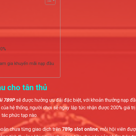
00%
tham gia khuyến mãi nạp đầu
u cho tân thủ
i 789P
sẽ được hưởng ưu đãi đặc biệt, với khoản thưởng nạp đầ
u của hệ thống, người chơi sẽ ngay lập tức nhận được 200% giá trị
 tác phức tạp nào.
khoản chưa từng giao dịch trên
789p slot online
, mỗi hội viên đư