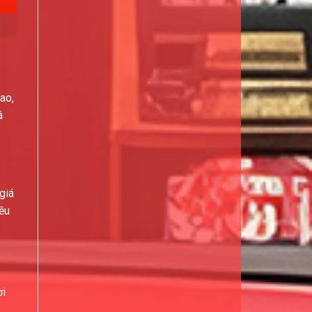
ao,
á
giá
iều
ơi