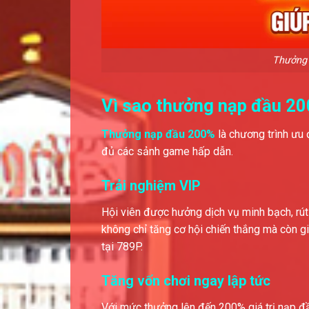
Thưởng 
Vì sao thưởng nạp đầu 2
Thưởng nạp đầu 200%
là chương trình ưu 
đủ các sảnh game hấp dẫn.
Trải nghiệm VIP
Hội viên được hưởng dịch vụ minh bạch, rú
không chỉ tăng cơ hội chiến thắng mà còn gi
tại 789P.
Tăng vốn chơi ngay lập tức
Với mức thưởng lên đến 200% giá trị nạp đ