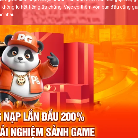
à không lo hết tiền giữa chừng. Việc có thêm vốn ban đầu cũng gi
ác nhau.