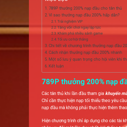
789P thưởng 200% nạp đầu cho tân thủ
Vì sao thưởng nạp đầu 200% hấp dẫn?
Trải nghiệm VIP
Tăng vốn chơi ngay lập tức
Khám phá nhiều sảnh game
Tối ưu cơ hội thắng
Chi tiết về chương trình thưởng nạp đầu 2
Cách nhận thưởng nạp đầu 200% nhanh
Một số lưu ý quan trọng cho hội viên khi 
Kết luận
789P thưởng 200% nạp đầ
Các tân thủ khi lần đầu tham gia
khuyến mã
Chỉ cần thực hiện nạp tối thiểu theo yêu cầ
nạp đầu mà không phải thực hiện thêm thao
Hiện chương trình chỉ áp dụng cho các tài 