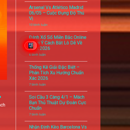
vs
Bayern
Arsenal Vs Atlético Madrid
07/05
06/05 – Cuộc Đụng Độ Thú
–
Trận
Vị
Tầm
ở
10 bình luận
Cao
Arsenal
Đối
Vs
Đầu
Atlético
Hấp
Đánh Xổ Số Miền Bắc Online
Madrid
Dẫn
– Gợi Ý Cách Bắt Lô Dễ Về
06/05
26
26
16
11
02
02
–
Nhất 2026
Th4
Th4
Th4
Th1
Th1
Th1
Cuộc
ở
6 bình luận
Đụng
Đánh
Độ
Xổ
Thú
Số
Vị
Thống Kê Giải Đặc Biệt –
Miền
Phân Tích Xu Hướng Chuẩn
Bắc
Online
Xác 2026
–
ở
7 bình luận
Gợi
Thống
Ý
Kê
Cách
Giải
Bắt
Soi Cầu 3 Càng 4/1 – Mách
P
Đặc
Lô
Bạn Thủ Thuật Dự Đoán Cực
Biệt
Dễ
ách
–
Chuẩn
Về
Phân
Nhất
ở
7 bình luận
Tích
2026
Soi
Xu
Cầu
Hướng
3
Chuẩn
Nhận Định Kèo Barcelona Vs
Càng
Xác