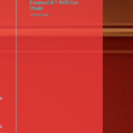
Espanyol 4/1 3h00 Cực
4/1
2026
–
Chuẩn
Mách
ở
10 bình luận
Bạn
Nhận
Thủ
Định
Thuật
Kèo
Dự
Barcelona
Đoán
Vs
Cực
Espanyol
Chuẩn
4/1
3h00
Cực
Chuẩn
u.
ợc