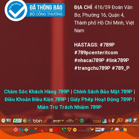
ĐỊA CHỈ
: 416/59 Đoàn Văn
Bơ, Phường 16, Quận 4,
Thành phố Hồ Chí Minh, Việt
Nam
HASTAGS: #789P
#789pcenteritcom
#nhacai789P #link789P
#trangchu789P #789_P
Chăm Sóc Khách Hàng 789P
|
Chính Sách Bảo Mật 789P
|
Điều Khoản Điều Kiện 789P
|
Giấy Phép Hoạt Động 789P
|
Miễn Trừ Trách Nhiệm 789P