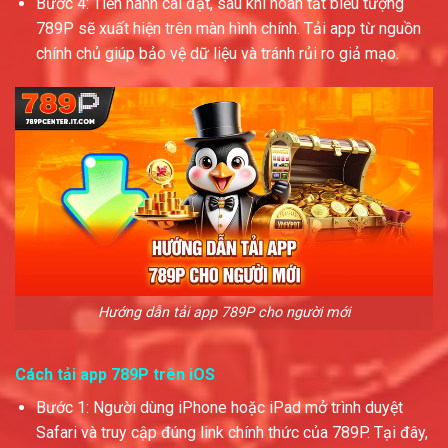
Bước 4: Tiến hành cài đặt, sau khi hoàn tất biểu tượng
789P sẽ xuất hiện trên màn hình chính. Tải app từ nguồn
chính chủ giúp bảo vệ dữ liệu và tránh rủi ro giả mạo.
Hướng dẫn tải app 789P cho người mới
Cách tải app 789P trên iOS
Bước 1: Người dùng iPhone hoặc iPad mở trình duyệt
Safari và truy cập đúng link chính thức của 789P. Tại đây,