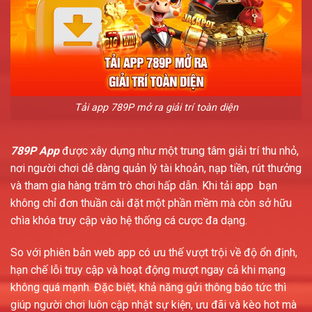
Tải app 789P mở ra giải trí toàn diện
789P App
được xây dựng như một trung tâm giải trí thu nhỏ,
nơi người chơi dễ dàng quản lý tài khoản, nạp tiền, rút thưởng
và tham gia hàng trăm trò chơi hấp dẫn. Khi tải app bạn
không chỉ đơn thuần cài đặt một phần mềm mà còn sở hữu
chìa khóa truy cập vào hệ thống cá cược đa dạng.
So với phiên bản web app có ưu thế vượt trội về độ ổn định,
hạn chế lỗi truy cập và hoạt động mượt ngay cả khi mạng
không quá mạnh. Đặc biệt, khả năng gửi thông báo tức thì
giúp người chơi luôn cập nhật sự kiện, ưu đãi và kèo hot mà