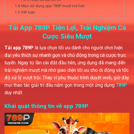
Mẹo sử dụng app 789P mượt mà hơn
Kết luận
Tải App 789P Tiện Lợi, Trải Nghiệm Cá
Cược Siêu Mượt
Tải app 789P
là lựa chọn tối ưu dành cho người chơi hiện
đại yêu thích sự nhanh gọn và chủ động trong cá cược trực
tuyến. Ngay từ lần cài đặt đầu tiên, ứng dụng đã mang đến
trải nghiệm mượt mà nhờ giao diện tối ưu cho di động và tốc
độ xử lý vượt trội. Thay vì phụ thuộc trình duyệt web, giờ đây
mọi thao tác giải trí đều nằm gọn trong một ứng dụng
789P
duy nhất.
Khái quát thông tin về app 789P