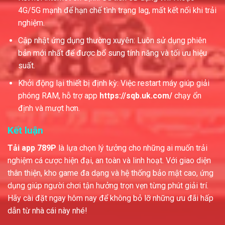
4G/5G mạnh để hạn chế tình trạng lag, mất kết nối khi trải
nghiệm.
Cập nhật ứng dụng thường xuyên: Luôn sử dụng phiên
bản mới nhất để được bổ sung tính năng và tối ưu hiệu
suất.
Khởi động lại thiết bị định kỳ: Việc restart máy giúp giải
phóng RAM, hỗ trợ app
https://sqb.uk.com/
chạy ổn
định và mượt hơn.
Kết luận
Tải app 789P
là lựa chọn lý tưởng cho những ai muốn trải
nghiệm cá cược hiện đại, an toàn và linh hoạt. Với giao diện
thân thiện, kho game đa dạng và hệ thống bảo mật cao, ứng
dụng giúp người chơi tận hưởng trọn vẹn từng phút giải trí.
Hãy cài đặt ngay hôm nay để không bỏ lỡ những ưu đãi hấp
dẫn từ nhà cái này nhé!