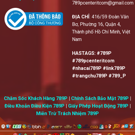
789pcenteritcom@gmail.com
ĐỊA CHỈ
: 416/59 Đoàn Văn
Bơ, Phường 16, Quận 4,
Thành phố Hồ Chí Minh, Việt
Nam
HASTAGS: #789P
#789pcenteritcom
#nhacai789P #link789P
#trangchu789P #789_P
Chăm Sóc Khách Hàng 789P
|
Chính Sách Bảo Mật 789P
|
Điều Khoản Điều Kiện 789P
|
Giấy Phép Hoạt Động 789P
|
Miễn Trừ Trách Nhiệm 789P