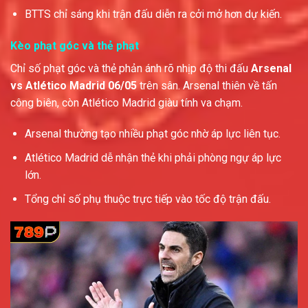
BTTS chỉ sáng khi trận đấu diễn ra cởi mở hơn dự kiến.
Kèo phạt góc và thẻ phạt
Chỉ số phạt góc và thẻ phản ánh rõ nhịp độ thi đấu
Arsenal
vs Atlético Madrid 06/05
trên sân. Arsenal thiên về tấn
công biên, còn Atlético Madrid giàu tính va chạm.
Arsenal thường tạo nhiều phạt góc nhờ áp lực liên tục.
Atlético Madrid dễ nhận thẻ khi phải phòng ngự áp lực
lớn.
Tổng chỉ số phụ thuộc trực tiếp vào tốc độ trận đấu.