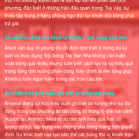
trội. Họ thường xuyên tạo ra sức ép lớn lên phần sân đối
phương, đặc biệt ở những trận đấu quan trọng. Tuy vậy, sự
thiếu tập trung ở hàng phòng ngự đôi lúc khiến đội bóng phải
trả giá.
Arsenal vs Atlético Madrid 06/05 – Giữ vững bản lĩnh
Atleti vẫn duy trì phong độ ổn định nhờ triết lý bóng đá kỷ
luật và thực dụng. Đội bóng Tây Ban Nha không cần kiểm
soát bóng quá nhiều nhưng luôn biết cách tạo ra sự hiệu quả
trong từng tình huống phản công. Đây chính là nền tảng giúp
Atlético luôn nguy hiểm trong các trận cầu lớn.
Sự khác biệt hiệu suất ghi bàn giữa hai đội bóng
Arsenal đang sở hữu hiệu suất ghi bàn ấn tượng nhờ sự đa
dạng trong các phương án tấn công, từ trung lộ đến hai cánh.
Ngược lại, Atlético Madrid ưu tiên tính hiệu quả hơn số
lượng cơ hội, tập trung vào những pha bóng mang tính quyết
định. Sự khác biệt này tạo nên thế cân bằng thú vị, khiến trận