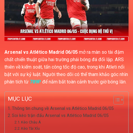
Arsenal vs Atlético Madrid 06/05
mở ra màn so tài đậm
chất chiến thuật giữa hai trường phái bóng đá đối lập. ARS
thiên về kiểm soát, tấn công tốc độ cao, trong khi Atleti nổi
bật với sự kỷ luật. Người theo dõi có thể tham khảo góc nhìn
phân tích từ
789P
để nắm bắt toàn cảnh trước giờ bóng lăn.
MỤC LỤC
Thông tin chung về Arsenal vs Atlético Madrid 06/05
Soi kèo trận đấu Arsenal vs Atlético Madrid 06/05
Kèo Châu Á
Kèo Tài Xỉu