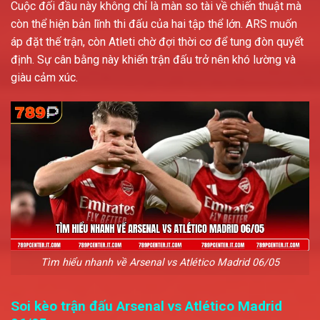
Cuộc đối đầu này không chỉ là màn so tài về chiến thuật mà
còn thể hiện bản lĩnh thi đấu của hai tập thể lớn. ARS muốn
áp đặt thế trận, còn Atleti chờ đợi thời cơ để tung đòn quyết
định. Sự cân bằng này khiến trận đấu trở nên khó lường và
giàu cảm xúc.
Tìm hiểu nhanh về Arsenal vs Atlético Madrid 06/05
Soi kèo trận đấu Arsenal vs Atlético Madrid