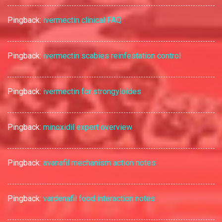
Pingback:
ivermectin clinical FAQ
Pingback:
ivermectin scabies reinfestation control
Pingback:
ivermectin for strongyloides
Pingback:
minoxidil expert overview
Pingback:
avanafil mechanism action notes
Pingback:
vardenafil food interaction notes