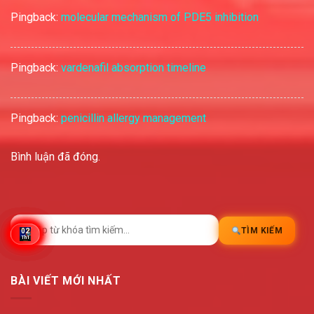
Pingback:
molecular mechanism of PDE5 inhibition
Pingback:
vardenafil absorption timeline
Pingback:
penicillin allergy management
Bình luận đã đóng.
TÌM KIẾM
26
26
16
11
02
02
Th4
Th4
Th4
Th1
Th1
Th1
BÀI VIẾT MỚI NHẤT