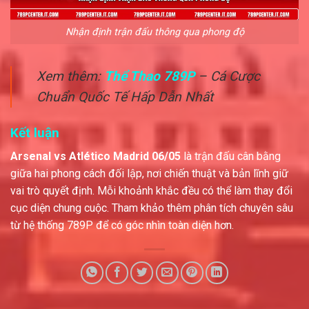
Nhận định trận đấu thông qua phong độ
Xem thêm:
Thể Thao 789P
– Cá Cược
Chuẩn Quốc Tế Hấp Dẫn Nhất
Kết luận
Arsenal vs Atlético Madrid 06/05
là trận đấu cân bằng
giữa hai phong cách đối lập, nơi chiến thuật và bản lĩnh giữ
vai trò quyết định. Mỗi khoảnh khắc đều có thể làm thay đổi
cục diện chung cuộc. Tham khảo thêm phân tích chuyên sâu
từ hệ thống 789P để có góc nhìn toàn diện hơn.