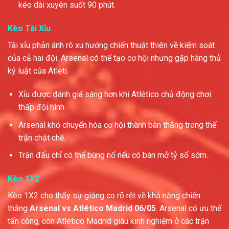
kéo dài xuyên suốt 90 phút.
Kèo Tài Xỉu
Tài xỉu phản ánh rõ xu hướng chiến thuật thiên về kiểm soát
của cả hai đội. Arsenal có thể tạo cơ hội nhưng gặp hàng thủ
kỷ luật của Atleti.
Xỉu được đánh giá sáng hơn khi Atlético chủ động chơi
thấp đội hình.
Arsenal khó chuyển hóa cơ hội thành bàn thắng trong thế
trận chặt chẽ.
Trận đấu chỉ có thể bùng nổ nếu có bàn mở tỷ số sớm.
Kèo 1X2
Kèo 1X2 cho thấy sự giằng co rõ rệt về khả năng chiến
thắng
Arsenal vs Atlético Madrid 06/05
. Arsenal có ưu thế
tấn công, còn Atlético Madrid giàu kinh nghiệm ở các trận