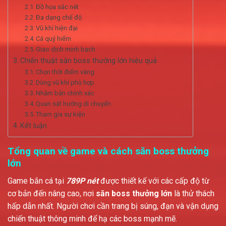
Đồ họa sắc nét
Đa dạng chế độ
Vũ khí hiện đại
Cá quý hiếm
Giao dịch minh bạch
Chiến thuật săn boss thưởng lớn hiệu quả
Chọn thời điểm vàng
Dùng vũ khí phù hợp
Nhắm bắn chính xác
Quan sát hướng di chuyển
Tham gia sự kiện
Kết luận
Tổng quan về game và cách săn boss thưởng
lớn
Game bắn cá tại
789P nét
được thiết kế với các cấp độ từ
cơ bản đến nâng cao, nơi
săn boss thưởng lớn
là thử thách
hấp dẫn nhất. Người chơi cần trang bị súng, đạn và vận dụng
chiến thuật thông minh để hạ các boss mạnh mẽ.