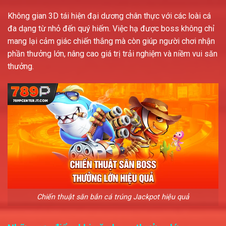
Không gian 3D tái hiện đại dương chân thực với các loài cá
đa dạng từ nhỏ đến quý hiếm. Việc hạ được boss không chỉ
mang lại cảm giác chiến thắng mà còn giúp người chơi nhận
phần thưởng lớn, nâng cao giá trị trải nghiệm và niềm vui săn
thưởng.
Chiến thuật săn bắn cá trúng Jackpot hiệu quả