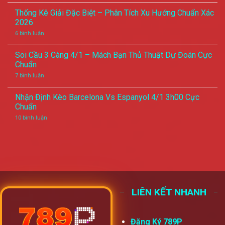
Đụng
Xổ
Độ
Số
Thống Kê Giải Đặc Biệt – Phân Tích Xu Hướng Chuẩn Xác
Thú
Miền
Vị
2026
Bắc
Online
ở
6 bình luận
–
Thống
Gợi
Kê
Ý
Giải
Soi Cầu 3 Càng 4/1 – Mách Bạn Thủ Thuật Dự Đoán Cực
Cách
Đặc
Bắt
Chuẩn
Biệt
Lô
–
ở
7 bình luận
Dễ
Phân
Soi
Về
Tích
Cầu
Nhất
Xu
3
2026
Nhận Định Kèo Barcelona Vs Espanyol 4/1 3h00 Cực
Hướng
Càng
Chuẩn
Chuẩn
4/1
Xác
–
ở
10 bình luận
2026
Mách
Nhận
Bạn
Định
Thủ
Kèo
Thuật
Barcelona
Dự
Vs
Đoán
Espanyol
Cực
4/1
Chuẩn
3h00
Cực
Chuẩn
LIÊN KẾT NHANH
Đăng Ký 789P