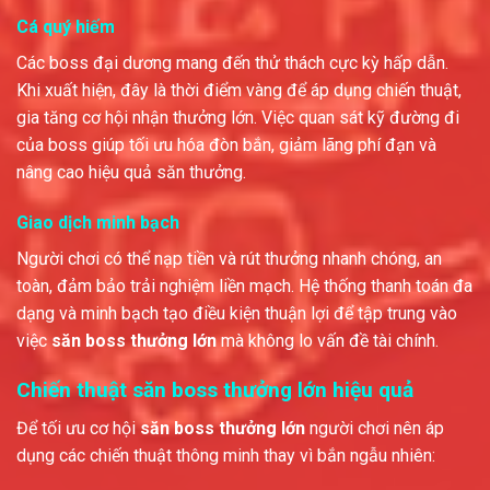
Cá quý hiếm
Các boss đại dương mang đến thử thách cực kỳ hấp dẫn.
Khi xuất hiện, đây là thời điểm vàng để áp dụng chiến thuật,
gia tăng cơ hội nhận thưởng lớn. Việc quan sát kỹ đường đi
của boss giúp tối ưu hóa đòn bắn, giảm lãng phí đạn và
nâng cao hiệu quả săn thưởng.
Giao dịch minh bạch
Người chơi có thể nạp tiền và rút thưởng nhanh chóng, an
toàn, đảm bảo trải nghiệm liền mạch. Hệ thống thanh toán đa
dạng và minh bạch tạo điều kiện thuận lợi để tập trung vào
việc
săn boss thưởng lớn
mà không lo vấn đề tài chính.
Chiến thuật săn boss thưởng lớn hiệu quả
Để tối ưu cơ hội
săn boss thưởng lớn
người chơi nên áp
dụng các chiến thuật thông minh thay vì bắn ngẫu nhiên: