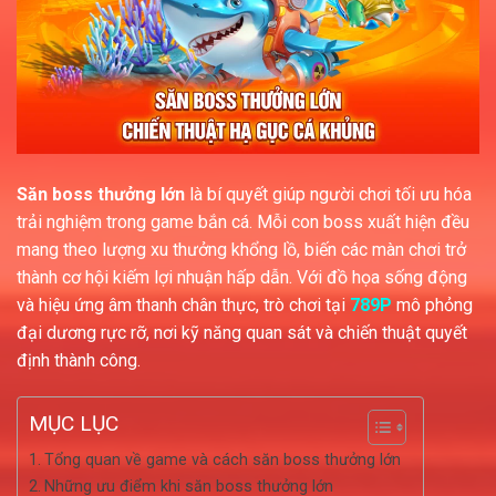
Săn boss thưởng lớn
là bí quyết giúp người chơi tối ưu hóa
trải nghiệm trong game bắn cá. Mỗi con boss xuất hiện đều
mang theo lượng xu thưởng khổng lồ, biến các màn chơi trở
thành cơ hội kiếm lợi nhuận hấp dẫn. Với đồ họa sống động
và hiệu ứng âm thanh chân thực, trò chơi tại
789P
mô phỏng
đại dương rực rỡ, nơi kỹ năng quan sát và chiến thuật quyết
định thành công.
MỤC LỤC
Tổng quan về game và cách săn boss thưởng lớn
Những ưu điểm khi săn boss thưởng lớn