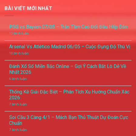
BÀI VIẾT MỚI NHẤT
PSG vs Bayern 07/05 – Trận Tầm Cao Đối Đầu Hấp Dẫn
ở
10 bình luận
PSG
vs
Bayern
Arsenal Vs Atlético Madrid 06/05 – Cuộc Đụng Độ Thú Vị
07/05
–
ở
10 bình luận
Trận
Arsenal
Tầm
Vs
Cao
Atlético
Đánh Xổ Số Miền Bắc Online – Gợi Ý Cách Bắt Lô Dễ Về
Đối
Madrid
Nhất 2026
Đầu
06/05
Hấp
–
ở
6 bình luận
Dẫn
Cuộc
Đánh
Đụng
Xổ
Độ
Số
Thống Kê Giải Đặc Biệt – Phân Tích Xu Hướng Chuẩn Xác
Thú
Miền
Vị
2026
Bắc
Online
ở
7 bình luận
–
Thống
Gợi
Kê
Ý
Giải
Soi Cầu 3 Càng 4/1 – Mách Bạn Thủ Thuật Dự Đoán Cực
Cách
Đặc
Bắt
Chuẩn
Biệt
Lô
–
ở
7 bình luận
Dễ
Phân
Soi
Về
Tích