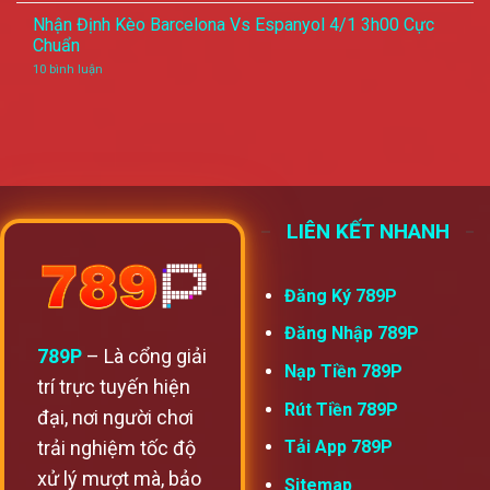
Cầu
Nhất
Xu
3
2026
Nhận Định Kèo Barcelona Vs Espanyol 4/1 3h00 Cực
Hướng
Càng
Chuẩn
Chuẩn
4/1
Xác
–
ở
10 bình luận
2026
Mách
Nhận
Bạn
Định
Thủ
Kèo
Thuật
Barcelona
Dự
Vs
Đoán
Espanyol
Cực
4/1
Chuẩn
3h00
Cực
Chuẩn
LIÊN KẾT NHANH
Đăng Ký 789P
Đăng Nhập 789P
789P
– Là cổng giải
Nạp Tiền 789P
trí trực tuyến hiện
Rút Tiền 789P
đại, nơi người chơi
trải nghiệm tốc độ
Tải App 789P
xử lý mượt mà, bảo
Sitemap