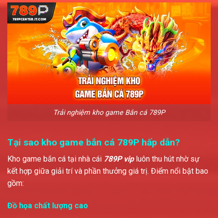
Trải nghiệm kho game Bắn cá 789P
Tại sao kho game bắn cá 789P hấp dẫn?
Kho game bắn cá tại nhà cái
789P vip
luôn thu hút nhờ sự
kết hợp giữa giải trí và phần thưởng giá trị. Điểm nổi bật bao
gồm:
Đồ họa chất lượng cao