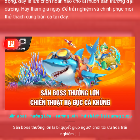
động, đây là lựa chọn hoàn hảo cho ai muốn săn thưởng đại
dương. Hãy tham gia ngay để trải nghiệm và chinh phục mọi
thử thách cùng bắn cá tại đây.
16
Th12
Săn Boss Thưởng Lớn – Hướng Dẫn Thử Thách Đại Dương 2025
Săn boss thưởng lớn là bí quyết giúp người chơi tối ưu hóa trải
nghiệm [...]