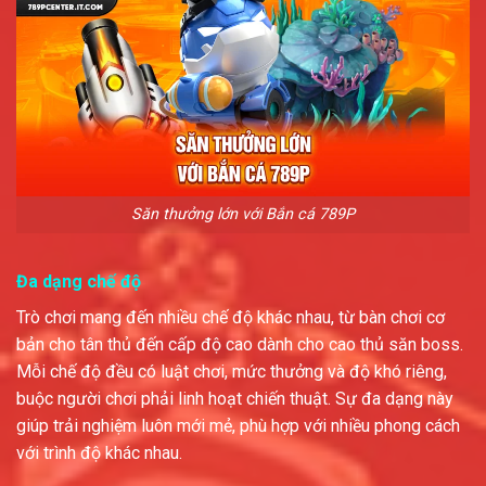
Săn thưởng lớn với Bắn cá 789P
Đa dạng chế độ
Trò chơi mang đến nhiều chế độ khác nhau, từ bàn chơi cơ
bản cho tân thủ đến cấp độ cao dành cho cao thủ săn boss.
Mỗi chế độ đều có luật chơi, mức thưởng và độ khó riêng,
buộc người chơi phải linh hoạt chiến thuật. Sự đa dạng này
giúp trải nghiệm luôn mới mẻ, phù hợp với nhiều phong cách
với trình độ khác nhau.