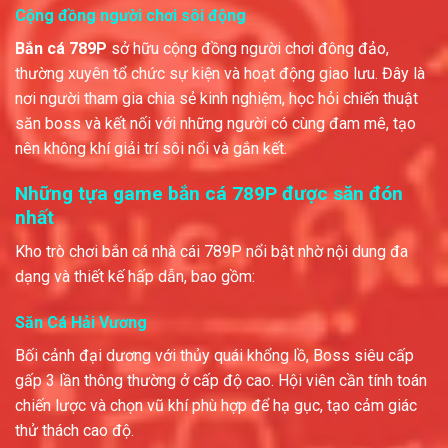
Cộng đồng người chơi sôi động
Bắn cá 789P
sở hữu cộng đồng người chơi đông đảo,
thường xuyên tổ chức sự kiện và hoạt động giao lưu. Đây là
nơi người tham gia chia sẻ kinh nghiệm, học hỏi chiến thuật
săn boss và kết nối với những người có cùng đam mê, tạo
nên không khí giải trí sôi nổi và gắn kết.
Những tựa game bắn cá 789P được săn đón
nhất
Kho trò chơi bắn cá nhà cái 789P nổi bật nhờ nội dung đa
dạng và thiết kế hấp dẫn, bao gồm:
Săn Cá Hải Vương
Bối cảnh đại dương với thủy quái khổng lồ, Boss siêu cấp
gấp 3 lần thông thường ở cấp độ cao. Hội viên cần tính toán
chiến lược và chọn vũ khí phù hợp để hạ gục, tạo cảm giác
thử thách cao độ.