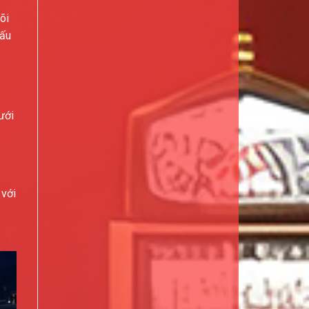
õi
đấu
ưới
 với