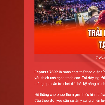
Trải 
Esports 789P
là sảnh chơi thể thao điện t
yêu thích tính cạnh tranh cao. Tại đây, ngườ
thông qua các trò chơi đòi hỏi kỹ năng cá nh
Hệ thống cho phép tham gia nhiều hình thức
đấu theo đội yêu cầu sự ăn ý cùng chiến lượ