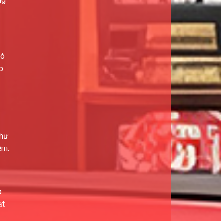
ng
có
p
như
ệm.
o
ạt