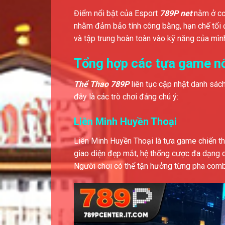
Điểm nổi bật của Esport
789P net
nằm ở cơ 
nhằm đảm bảo tính công bằng, hạn chế tối đ
và tập trung hoàn toàn vào kỹ năng của mìn
Tổng hợp các tựa game nổ
Thể Thao 789P
liên tục cập nhật danh sác
đây là các trò chơi đáng chú ý:
Liên Minh Huyền Thoại
Liên Minh Huyền Thoại là tựa game chiến thu
giao diện đẹp mắt, hệ thống cược đa dạng cù
Người chơi có thể tận hưởng từng pha comba