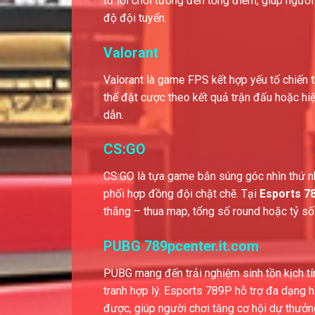
từ lối chơi tướng đến tổng điểm, giúp người
độ đội tuyển.
Valorant
Valorant là game FPS kết hợp yếu tố chiến 
thể đặt cược theo kết quả trận đấu hoặc hi
dẫn.
CS:GO
CS:GO là tựa game bắn súng góc nhìn thứ nh
phối hợp đồng đội chặt chẽ. Tại
Esports 7
thắng – thua map, tổng số round hoặc tỷ số
PUBG
789pcenter.it.com
PUBG mang đến trải nghiệm sinh tồn kịch tính
tranh hợp lý. Esports 789P hỗ trợ đa dạng 
được, giúp người chơi tăng cơ hội dự thưởng