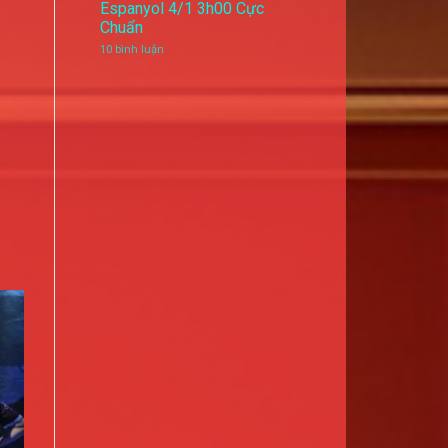
Espanyol 4/1 3h00 Cực
4/1
2026
–
Chuẩn
Mách
ở
10 bình luận
Bạn
Nhận
Thủ
Định
Thuật
Kèo
Dự
Barcelona
Đoán
Vs
Cực
Espanyol
Chuẩn
4/1
3h00
Cực
Chuẩn