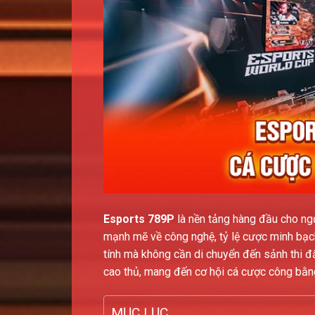
Esports 789P
là nền tảng hàng đầu cho ngư
mạnh mẽ về công nghệ, tỷ lệ cược minh bạch
tính mà không cần di chuyển đến sảnh thi đ
cao thủ, mang đến cơ hội cá cược công bằn
MỤC LỤC