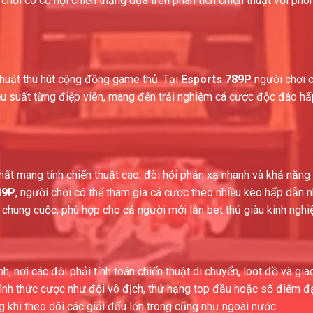
 chơi có cơ hội chiến thắng dựa trên phân tích chiến thuật với pho
thuật thu hút cộng đồng game thủ. Tại
Esports 789P
người chơi 
ệu suất từng điệp viên, mang đến trải nghiệm cá cược độc đáo hấ
ất mang tính chiến thuật cao, đòi hỏi phản xạ nhanh và khả năng
89P
, người chơi có thể tham gia cá cược theo nhiều kèo hấp dẫn 
 chung cuộc, phù hợp cho cả người mới lẫn bet thủ giàu kinh nghi
, nơi các đội phải tính toán chiến thuật di chuyển, loot đồ và gia
hình thức cược như đội vô địch, thứ hạng top đầu hoặc số điểm đ
 khi theo dõi các giải đấu lớn trong cũng như ngoài nước.