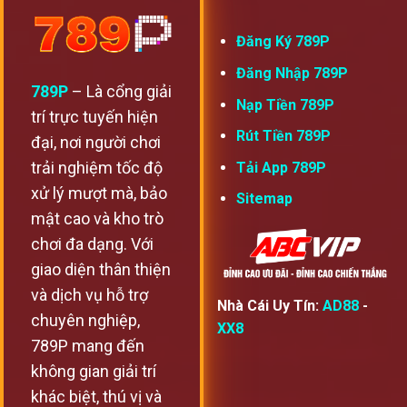
Đăng Ký 789P
Đăng Nhập 789P
789P
– Là cổng giải
Nạp Tiền 789P
trí trực tuyến hiện
Rút Tiền 789P
đại, nơi người chơi
trải nghiệm tốc độ
Tải App 789P
xử lý mượt mà, bảo
Sitemap
mật cao và kho trò
chơi đa dạng. Với
giao diện thân thiện
và dịch vụ hỗ trợ
Nhà Cái Uy Tín:
AD88
-
chuyên nghiệp,
XX8
789P mang đến
không gian giải trí
khác biệt, thú vị và