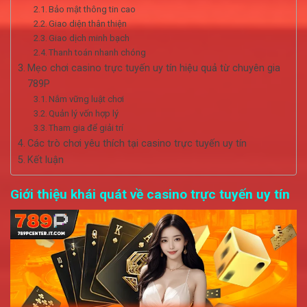
Bảo mật thông tin cao
Giao diện thân thiện
Giao dịch minh bạch
Thanh toán nhanh chóng
Mẹo chơi casino trực tuyến uy tín hiệu quả từ chuyên gia
789P
Nắm vững luật chơi
Quản lý vốn hợp lý
Tham gia để giải trí
Các trò chơi yêu thích tại casino trực tuyến uy tín
Kết luận
Giới thiệu khái quát về casino trực tuyến uy tín