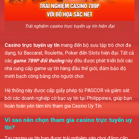
Trải nghiệm casino trực tuyến uy tín hiện đại
Casino trực tuyến uy tín
mang đến bộ sưu tập trò chơi đa
dạng, từ Baccarat, Roulette, Poker đến Slots hiện đại. Tất cả
các
game 789P đổi thưởng
này đều được phát triển bởi các
nhà cung cấp game uy tín hàng đầu thế giới, đảm bảo độ
minh bạch công bằng cho người chơi.
Hệ thống này được cấp giấy phép từ PAGCOR và giám sát
bởi các doanh nghiệp cờ bạc uy tín tại Philippines, giúp bạn
hoàn toàn yên tâm khi tham gia Casino Uy Tín.
Vì sao nên chọn tham gia casino trực tuyến uy
tín?
Tại casino uy tín bạn được trải nghiệm sân chơi đẳng cấp