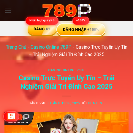
Bỏ
qua
nội
Nhận lượt quay PG
+100%
dung
ĐĂNG KÝ
ĐĂNG NHẬP +100%
Trang Chủ
-
Casino Online 789P
-
Casino Trực Tuyến Uy Tín
– Trải Nghiệm Giải Trí Đỉnh Cao 2025
CASINO ONLINE 789P
Casino Trực Tuyến Uy Tín – Trải
Nghiệm Giải Trí Đỉnh Cao 2025
ĐĂNG VÀO
THÁNG 12 16, 2025
BỞI
CONTENT
16
Th12