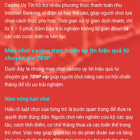
Casino Uy Tín hỗ trợ nhiều phương thức thanh toán như
Internet Banking, ví điện tử hay thẻ cào, giúp người chơi lựa
chọn cách thức phù hợp. Thời gian xử lý giao dịch nhanh, chỉ
từ 3 – 5 phút, đảm bảo trải nghiệm không bị gián đoạn và
các ván cược diễn ra liên tục.
Mẹo chơi casino trực tuyến uy tín hiệu quả từ
chuyên gia 789P
Dưới đây là những mẹo chơi casino uy tín hiệu quả từ
chuyên gia
789P vip
giúp người chơi nâng cao cơ hội chiến
thắng để tối ưu trải nghiệm.
Nắm vững luật chơi
Hiểu rõ luật chơi của từng trò là bước quan trọng để đưa ra
quyết định đúng đắn. Người chơi nên nghiên cứu kỹ các quy
tắc, cách tính điểm, cơ chế thắng thua và các biến thể trong
trò chơi. Việc này giúp giảm rủi ro do phán đoán sai và tăng