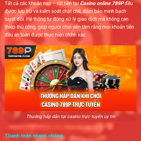
Tất cả các khoản nạp – rút tiền tại
Casino online 789P
đều
được lưu trữ và kiểm soát chặt chẽ, đảm bảo minh bạch
tuyệt đối. Hệ thống tự động xử lý giao dịch mà không can
thiệp thủ công, giúp người chơi yên tâm rằng mọi khoản tiền
đều an toàn được thực hiện chính xác.
Thưởng hấp dẫn tại casino trực tuyến uy tín
Thanh toán nhanh chóng