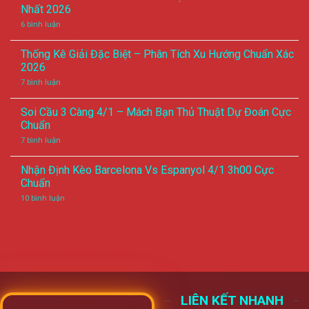
Đối
Madrid
Nhất 2026
Đầu
06/05
Hấp
–
ở
6 bình luận
Dẫn
Cuộc
Đánh
Đụng
Xổ
Độ
Số
Thống Kê Giải Đặc Biệt – Phân Tích Xu Hướng Chuẩn Xác
Thú
Miền
Vị
2026
Bắc
Online
ở
7 bình luận
–
Thống
Gợi
Kê
Ý
Giải
Soi Cầu 3 Càng 4/1 – Mách Bạn Thủ Thuật Dự Đoán Cực
Cách
Đặc
Bắt
Chuẩn
Biệt
Lô
–
ở
7 bình luận
Dễ
Phân
Soi
Về
Tích
Cầu
Nhất
Xu
3
2026
Nhận Định Kèo Barcelona Vs Espanyol 4/1 3h00 Cực
Hướng
Càng
Chuẩn
Chuẩn
4/1
Xác
–
ở
10 bình luận
2026
Mách
Nhận
Bạn
Định
Thủ
Kèo
Thuật
Barcelona
Dự
Vs
Đoán
Espanyol
Cực
4/1
Chuẩn
3h00
Cực
Chuẩn
LIÊN KẾT NHANH