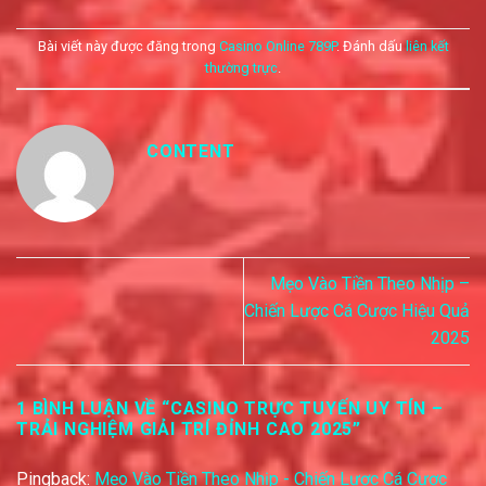
Bài viết này được đăng trong
Casino Online 789P
. Đánh dấu
liên kết
thường trực
.
CONTENT
Mẹo Vào Tiền Theo Nhịp –
Chiến Lược Cá Cược Hiệu Quả
2025
1 BÌNH LUẬN VỀ “
CASINO TRỰC TUYẾN UY TÍN –
TRẢI NGHIỆM GIẢI TRÍ ĐỈNH CAO 2025
”
Pingback:
Mẹo Vào Tiền Theo Nhịp - Chiến Lược Cá Cược